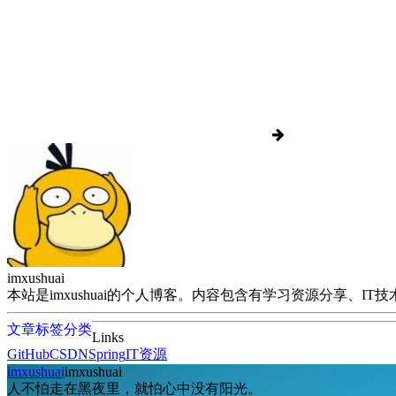
imxushuai
本站是imxushuai的个人博客。内容包含有学习资源分享、
文章
标签
分类
Links
GitHub
CSDN
Spring
IT资源
imxushuai
imxushuai
人不怕走在黑夜里，就怕心中没有阳光。